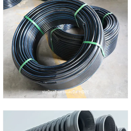
ท่อป้องกันสายเคเบิล HDPE