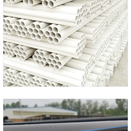
ท่อดอกพลัมเจ็ดหลุม HDPE