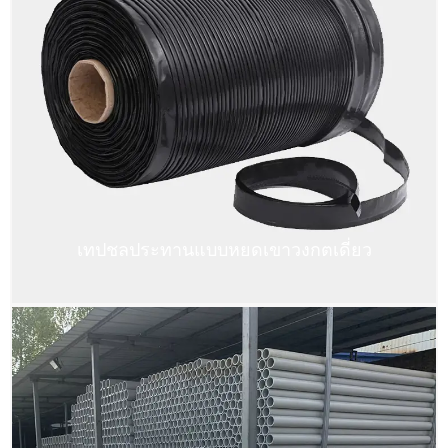
เทปชลประทานแบบหยดเขาวงกตเดี่ยว