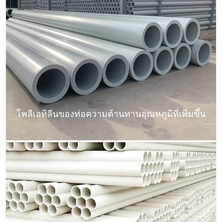
โพลีเอทิลีนของท่อความต้านทานอุณหภูมิที่เพิ่มขึ้น