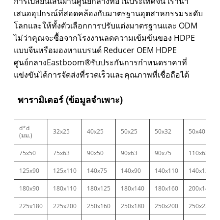
การเปลี่ยนเส้นผ่านศูนย์กลางท่อในประเทศจีน เรานำ
เสนออุปกรณ์ที่สอดคล้องกับมาตรฐานอุตสาหกรรมระดับ
โลกและให้ทั้งตัวเลือกการปรับแต่งมาตรฐานและ ODM
ไม่ว่าคุณจะซื้อจากโรงงานลดความเข้มข้นของ HDPE
แบบจีนหรือมองหาแบรนด์ Reducer OEM HDPE
ศูนย์กลางEastboom®รับประกันการกำหนดราคาที่
แข่งขันได้การจัดส่งที่รวดเร็วและคุณภาพที่เชื่อถือได้
พารามิเตอร์ (ข้อมูลจำเพาะ)
d*d
32x25
40x25
50x25
50x32
50x40
(มม.)
75x50
75x63
90x50
90x63
90x75
110x63
125x90
125x110
140x75
140x90
140x110
140x125
180x90
180x110
180x125
180x140
180x160
200x140
225x180
225x200
250x160
250x180
250x200
250x225