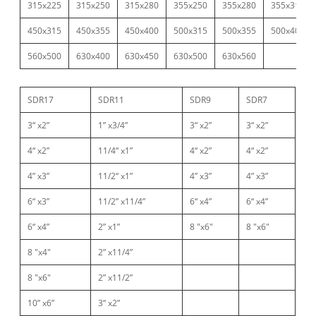
315x225
315x250
315x280
355x250
355x280
355x315
450x315
450x355
450x400
500x315
500x355
500x400
560x500
630x400
630x450
630x500
630x560
SDR17
SDR11
SDR9
SDR7
3“ x2”
1” x3/4”
3“ x2”
3“ x2”
4“ x2”
11/4“ x1”
4“ x2”
4“ x2”
4” x3”
11/2“ x1”
4” x3”
4” x3”
6“ x3”
11/2” x11/4”
6“ x4”
6“ x4”
6“ x4”
2” x1”
8 "x6"
8 "x6"
8 "x4"
2” x11/4”
8 "x6"
2” x11/2”
10” x6”
3“ x2”