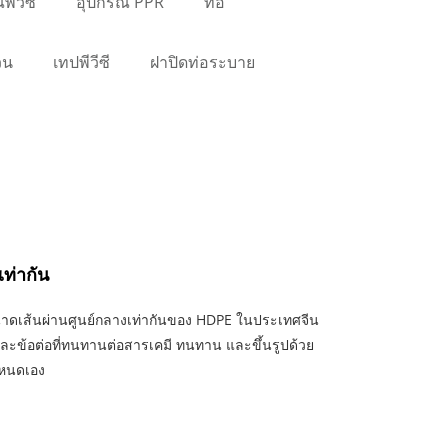
พีวีซี
อุปกรณ์ PPR
ท่อ
วน
เทปพีวีซี
ฝาปิดท่อระบาย
เท่ากัน
นาดเส้นผ่านศูนย์กลางเท่ากันของ HDPE ในประเทศจีน
ละข้อต่อที่ทนทานต่อสารเคมี ทนทาน และขึ้นรูปด้วย
ำหนดเอง