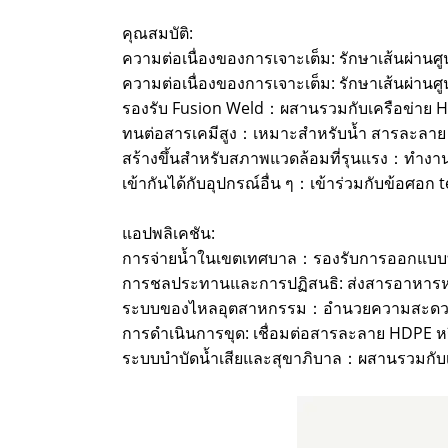
คุณสมบัติ:
ความต่อเนื่องของการเจาะเต็ม: รักษาเส้นผ่านศ
ความต่อเนื่องของการเจาะเต็ม: รักษาเส้นผ่านศ
รองรับ Fusion Weld：ผสานรวมกับเครือข่าย HDPE
ทนต่อสารเคมีสูง：เหมาะสำหรับน้ำ สารละลาย
สร้างขึ้นสำหรับสภาพแวดล้อมที่รุนแรง：ทำงานอย
เข้ากันได้กับอุปกรณ์อื่น ๆ：เข้าร่วมกับข้อศอก 
แอปพลิเคชัน:
การจ่ายน้ำในเขตเทศบาล：รองรับการออกแบบท่
การชลประทานและการปฏิสนธิ: ส่งสารอาหารห
ระบบของไหลอุตสาหกรรม：อำนวยความสะดวกใ
การดำเนินการขุด: เชื่อมต่อสารละลาย HDPE 
ระบบบำบัดน้ำเสียและสุขาภิบาล：ผสานรวมกับเค