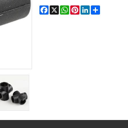
Facebook
X
WhatsApp
Pinterest
LinkedIn
Share