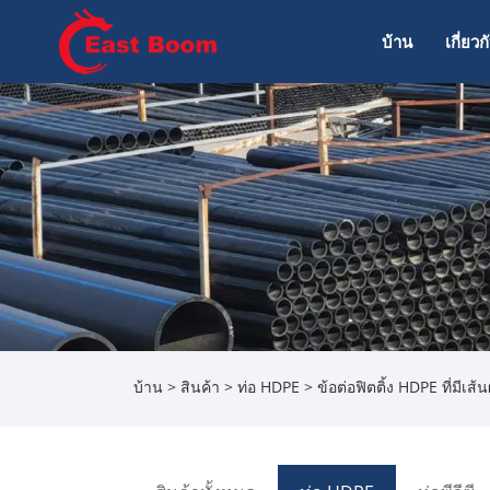
บ้าน
เกี่ยว
บ้าน
>
สินค้า
>
ท่อ HDPE
> ข้อต่อฟิตติ้ง HDPE ที่มีเส้